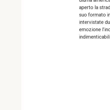
diurna americ
aperto la stra
suo formato in
intervistate d
emozione l’in
indimenticabili