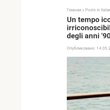
Главная
»
Posts in Italia
Un tempo ico
irriconoscibi
degli anni ’9
Опубликовано:
14.05.