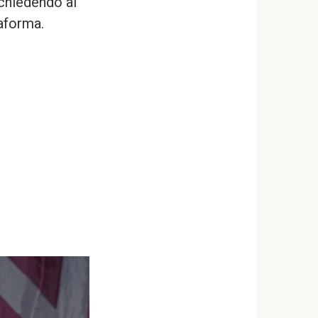
 chiedendo ai
taforma.