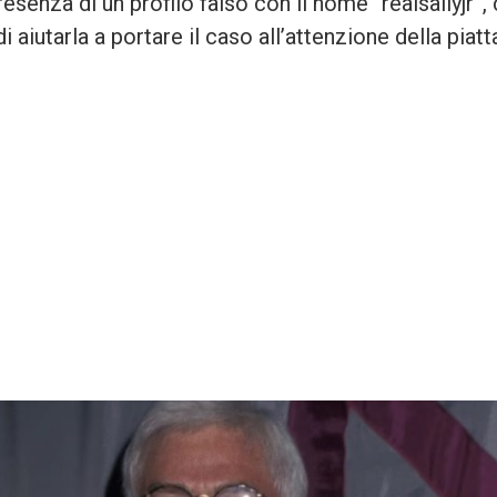
resenza di un profilo falso con il nome “realsallyjr”,
i aiutarla a portare il caso all’attenzione della piat