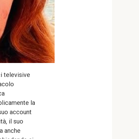
i televisive
tacolo
ca
licamente la
l suo account
à, il suo
ha anche