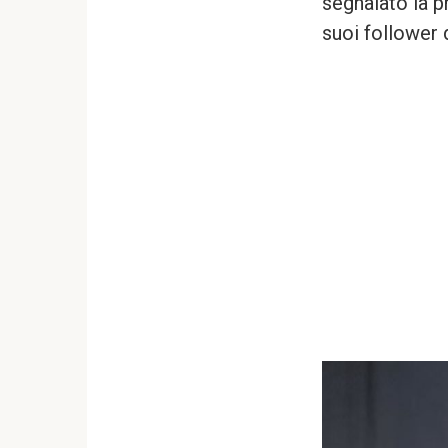
segnalato la p
suoi follower d