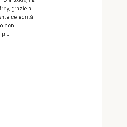
ino al 2002, ha
rey, grazie al
ante celebrità
to con
 più