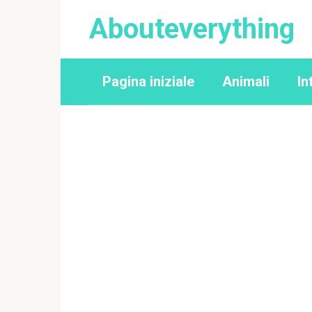
Перейти
Abouteverything
к
контенту
Pagina iniziale
Animali
In