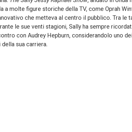
ana.
The Sally Jessy Raphael Show
, andato in onda f
da a molte figure storiche della TV, come Oprah Winf
novativo che metteva al centro il pubblico. Tra le t
urante le sue venti stagioni, Sally ha sempre ricorda
contro con Audrey Hepburn, considerandolo uno dei
 della sua carriera.