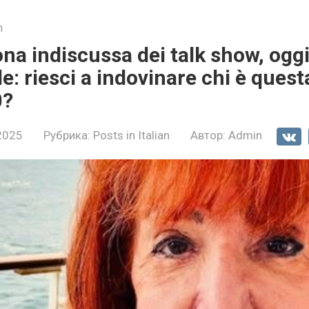
n
na indiscussa dei talk show, oggi
le: riesci a indovinare chi è ques
0?
2025
Рубрика:
Posts in Italian
Автор:
Admin