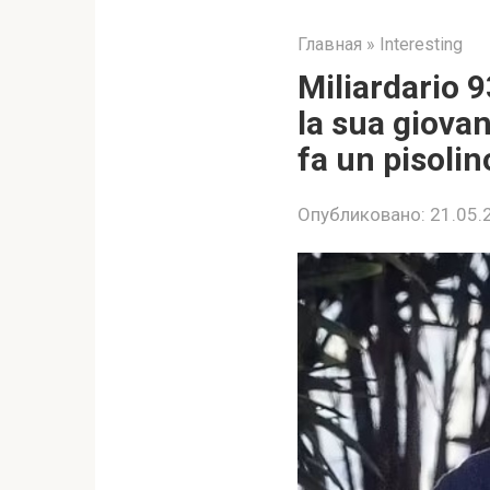
Главная
»
Interesting
Miliardario 
la sua giova
fa un pisolin
Опубликовано:
21.05.