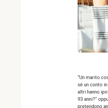
“Un marito co
sé un conto i
altri hanno ip
93 anni?” oppu
pretendono a