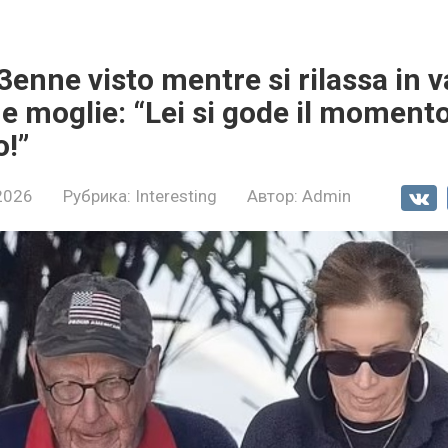
93enne visto mentre si rilassa in
ne moglie: “Lei si gode il moment
o!”
2026
Рубрика:
Interesting
Автор:
Admin