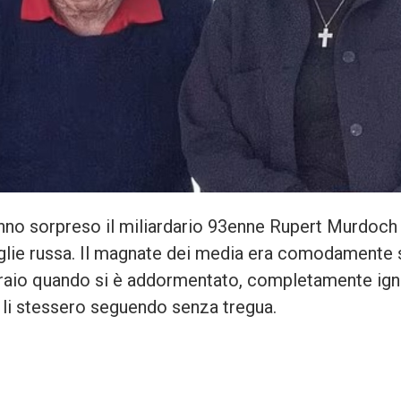
anno sorpreso il miliardario 93enne Rupert Murdoch
glie russa. Il magnate dei media era comodamente 
draio quando si è addormentato, completamente igna
i li stessero seguendo senza tregua.