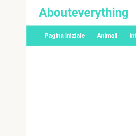
Перейти
Abouteverything
к
контенту
Pagina iniziale
Animali
In