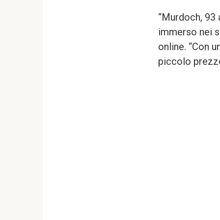
“Murdoch, 93 a
immerso nei s
online. “Con un
piccolo prezzo