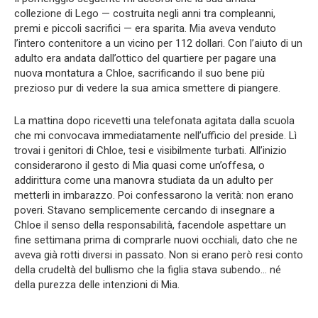
collezione di Lego — costruita negli anni tra compleanni,
premi e piccoli sacrifici — era sparita. Mia aveva venduto
l’intero contenitore a un vicino per 112 dollari. Con l’aiuto di un
adulto era andata dall’ottico del quartiere per pagare una
nuova montatura a Chloe, sacrificando il suo bene più
prezioso pur di vedere la sua amica smettere di piangere.
La mattina dopo ricevetti una telefonata agitata dalla scuola
che mi convocava immediatamente nell’ufficio del preside. Lì
trovai i genitori di Chloe, tesi e visibilmente turbati. All’inizio
considerarono il gesto di Mia quasi come un’offesa, o
addirittura come una manovra studiata da un adulto per
metterli in imbarazzo. Poi confessarono la verità: non erano
poveri. Stavano semplicemente cercando di insegnare a
Chloe il senso della responsabilità, facendole aspettare un
fine settimana prima di comprarle nuovi occhiali, dato che ne
aveva già rotti diversi in passato. Non si erano però resi conto
della crudeltà del bullismo che la figlia stava subendo… né
della purezza delle intenzioni di Mia.