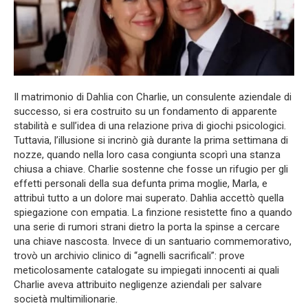
Il matrimonio di Dahlia con Charlie, un consulente aziendale di
successo, si era costruito su un fondamento di apparente
stabilità e sull’idea di una relazione priva di giochi psicologici.
Tuttavia, l’illusione si incrinò già durante la prima settimana di
nozze, quando nella loro casa congiunta scoprì una stanza
chiusa a chiave. Charlie sostenne che fosse un rifugio per gli
effetti personali della sua defunta prima moglie, Marla, e
attribuì tutto a un dolore mai superato. Dahlia accettò quella
spiegazione con empatia. La finzione resistette fino a quando
una serie di rumori strani dietro la porta la spinse a cercare
una chiave nascosta. Invece di un santuario commemorativo,
trovò un archivio clinico di “agnelli sacrificali”: prove
meticolosamente catalogate su impiegati innocenti ai quali
Charlie aveva attribuito negligenze aziendali per salvare
società multimilionarie.